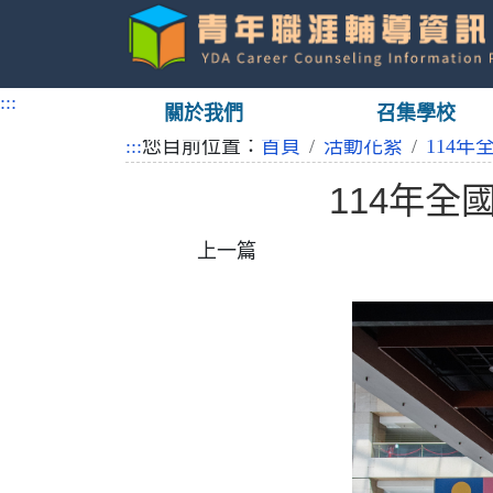
跳
到
:::
關於我們
召集學校
主
要
:::
您目前位置：
首頁
活動花絮
114
內
114年
容
上一篇