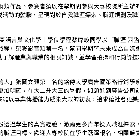
兩類作品。參賽者須以在學期間參與大專校院所主辦
或活動的體驗，呈現對於自我職涯探索、職涯規劃及職
亞語言與文化學士學位學程蔡瑋峻同學以「職涯·洄
旅程）榮獲影音類第一名，蔡同學期望未來成為自媒
動了解產業與職業的相關知識，並學習拍攝和行銷等技
的人」獲圖文類第一名的
銘傳大學廣告暨策略行銷學
更加明確，在大二升大三的暑假，如願進到廣告公司
來能以專業傳播能力感染大眾的初衷，追求讓社會更美
盼透過學生的真實經驗，激勵更多青年投入職涯探索
的職涯目標。歡迎大專校院在學生踴躍報名，相關競