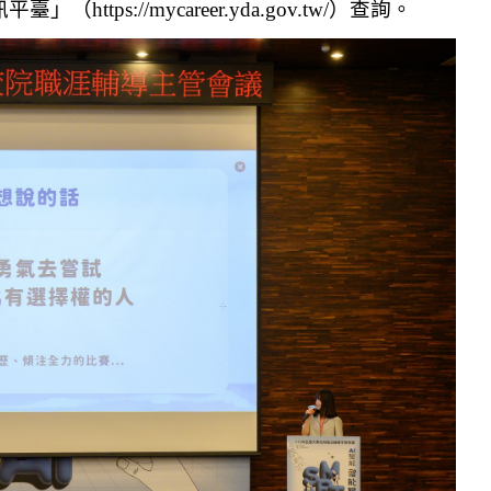
訊平臺」（
https://mycareer.yda.gov.tw/
）查詢。