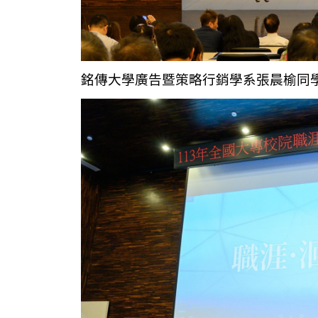
銘傳大學廣告暨策略行銷學系張晨榆同學