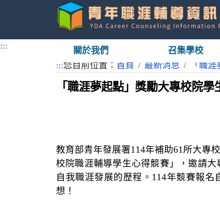
跳
到
:::
關於我們
召集學校
主
要
:::
您目前位置：
首頁
最新消息
「職涯
內
「職涯夢起點」獎勵大專校院學
容
教育部青年發展署
114
年補助
61
所大專
校院職涯輔導學生心得競賽」，邀請大
自我職涯發展的歷程。
114
年競賽報名
想！