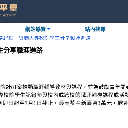
網站導覽
站內搜尋
夢起點」獎勵大專校院學生分享職涯進路
生分享職涯進路
校院計
81
案推動職涯輔導教材與課程，並為鼓勵青年關
專校院學生記錄參與校內或跨校的職涯輔導課程或活
自即日起至
7
月
1
日截止，最高獎金新臺幣
3
萬元，歡