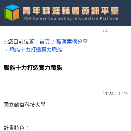
跳
到
:::
主
要
:::
您目前位置：
首頁
職涯案例分享
內
職能十力打造實力職能
容
職能十力打造實力職能
2024-11-27
國立勤益科技大學
計畫特色：