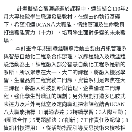
計畫擬結合職涯議題於課程中，連結結合110年2
月大專校院學生職涯發展教材，在過去的執行基礎
下，希望扣連UCAN八大職能、情緒管理及生命教育
打造職能實力（十力），培育學生面對多變的未來職
場。
本計畫今年規劃職涯輔導活動主要由資訊管理系
與智慧自動化工程系合作辦理，以課程融入及職涯體
驗活動為主，課程融入部分智慧自動化工程系是新的
系所，所以聚焦在大一、大二的課程，將融入機器學
習、生產品質工程實務二門課，資管系則是聚焦在大
三課程，將融入科技創新與管理、企業倫理二門課
程，強化學生對職涯的規劃；另外規劃打造多巴胺式
表達力及戶外高低空及定向職涯探索課程結合UCAN
八大職能指標（1溝通表達；2持續學習；3人際互動；
4團隊合作；5問題解決；6創新；7工作責任及紀律；8
資訊科技運用），從活動搭配引導反思技術來檢核相