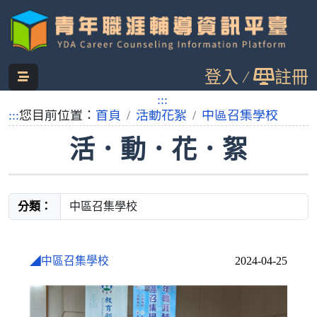
跳
登入
註冊
到
主
:::
要
:::
您目前位置：
首頁
活動花絮
中區召集學校
內
活．動．花．絮
容
分類：
◢中區召集學校
2024-04-25