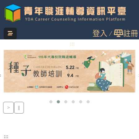
跳
登入
註冊
到
主
:::
要
內
容
‹
>
||
:::