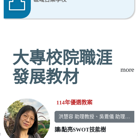
大專校院職涯
more
發展教材
114年優選教案
洪慧容 助理教授、吳鷰儀 助理教授、梁瑛心 教授、張雅婷 助理教授、賴嘉宏 助理教授
讓i點亮SWOT技能樹
‹