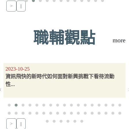
>
||
職輔觀點
more
2023-10-25
資訊飛快的新時代如何面對新興挑戰下看待流動
性...
‹
>
||