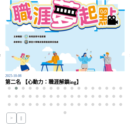
‹
2025-10-08
第二名 【心動力：職涯解鎖ing】
>
||