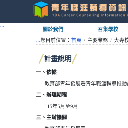
跳
到
:::
關於我們
召集學校
主
要
:::
您目前位置：
首頁
主要業務
大專
內
容
計畫說明
一、依據
教育部青年發展署青年職涯輔導推動
二、辦理期程
115年5月至9月
三、主辦機關