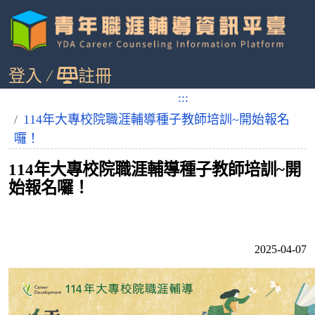
跳
登入
註冊
到
主
:::
:::
您目前位置：
首頁
最新消息
要
114年大專校院職涯輔導種子教師培訓~開始報名
內
囉！
容
114年大專校院職涯輔導種子教師培訓~開
始報名囉！
2025-04-07