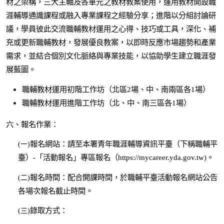
材之架構，三大主軸及各單元之教材教案使用，運用教材開設職
涯輔導通識課程或融入專業課程之經驗分享；進階以分組討論研
議，學員彼此交流職輔教材運用之心得、技巧或工具，深化、補
充或更新職輔教材，發展優良教案，以即時反應市場趨勢和產業
需求，並結合個別文化脈絡與專業技能，以協助學生建立職涯發
展藍圖。
職輔教材運用初階工作坊（北區2場、中、南兩區各1場）
職輔教材運用進階工作坊（北、中、南三區各1場）
六、報名作業：
報名網站：請至本署青年職涯輔導資訊平臺（下稱職輔平
(
一)
臺）-「活動報名」專區報名（https://mycareer.yda.gov.tw)。
報名時間：配合開課時間，於職輔平臺活動報名網站公告
(
二)
各場次報名截止時間。
錄取方式：
(
三)