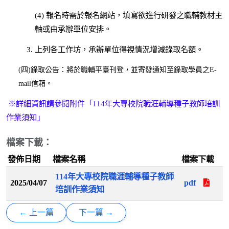
(4)
報名時需於報名網站，填寫欲進行研發之職輔教材主
軸或由承辦單位安排。
3.
上列各工作坊，承辦單位得視情況增減錄取名額。
(
四)錄取公告：將於職輔平臺刊登，並寄發通知至錄取學員之E-
mail信箱。
※詳細資訊請參閱附件「
114
年大專校院職涯輔導種子教師培訓
作業須知」
檔案下載：
發佈日期
檔案名稱
檔案下載
114年大專校院職涯輔導種子教師
2025/04/07
pdf
培訓作業須知
← 上一篇
下一篇 →