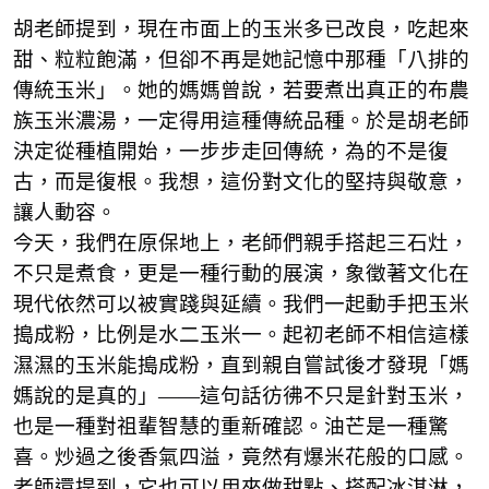
胡老師提到，現在市面上的玉米多已改良，吃起來
甜、粒粒飽滿，但卻不再是她記憶中那種「八排的
傳統玉米」。她的媽媽曾說，若要煮出真正的布農
族玉米濃湯，一定得用這種傳統品種。於是胡老師
決定從種植開始，一步步走回傳統，為的不是復
古，而是復根。我想，這份對文化的堅持與敬意，
讓人動容。
今天，我們在原保地上，老師們親手搭起三石灶，
不只是煮食，更是一種行動的展演，象徵著文化在
現代依然可以被實踐與延續。我們一起動手把玉米
搗成粉，比例是水二玉米一。起初老師不相信這樣
濕濕的玉米能搗成粉，直到親自嘗試後才發現「媽
媽說的是真的」——這句話彷彿不只是針對玉米，
也是一種對祖輩智慧的重新確認。油芒是一種驚
喜。炒過之後香氣四溢，竟然有爆米花般的口感。
老師還提到，它也可以用來做甜點、搭配冰淇淋，