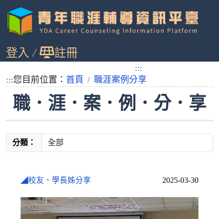
跳
登入
註冊
到
主
:::
要
:::
您目前位置：
首頁
職涯案例分享
內
職．涯．案．例．分．享
容
分類：
◢校友、學長姊分享
2025-03-30