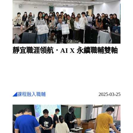
靜宜職涯領航．AI X 永續職輔雙軸
◢課程融入職輔
2025-03-25