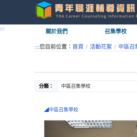
跳
到
:::
關於我們
召集學校
主
要
:::
您目前位置：
首頁
活動花絮
中區召
內
容
分類：
◢中區召集學校