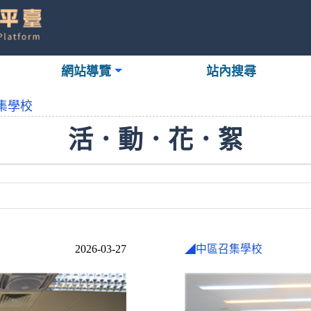
網站導覽
站內搜尋
集學校
活．動．花．絮
2026-03-27
◢中區召集學校