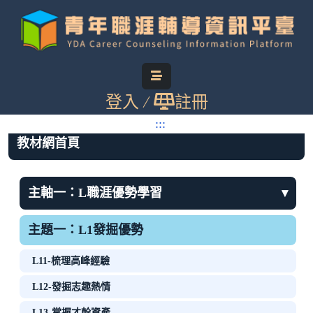
跳
到
主
要
內
登入
註冊
:::
您目前位置：
首頁
大專校院職涯發展教材
容
:::
教材網首頁
主軸一：L職涯優勢學習
▾
主題一：L1發掘優勢
L11-梳理高峰經驗
L12-發掘志趣熱情
L13-掌握才幹資產